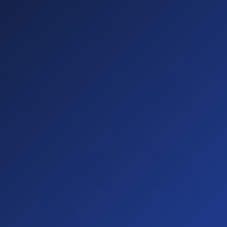
Honuire Teava Hidraulica
DESPRE NOI
Cine Suntem
Echipa Noastra
Galerie Foto / Video
CONTACT
Contactează-ne