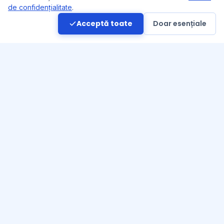
de confidențialitate
.
Acceptă toate
Doar esențiale
Romania HidroService SRL este producător și distribuitor de
componente hidraulice și pneumatice, cu sediul în Târgu Jiu,
Gorj și peste 25 de ani de experiență în domeniu.
Urmărește-ne pe Facebook
Poze și clipuri noi din atelier
Urmărește-ne pe YouTube
Clipuri din atelier și producție